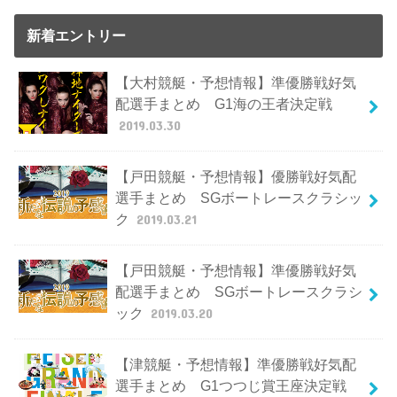
新着エントリー
【大村競艇・予想情報】準優勝戦好気
配選手まとめ G1海の王者決定戦
2019.03.30
【戸田競艇・予想情報】優勝戦好気配
選手まとめ SGボートレースクラシッ
ク
2019.03.21
【戸田競艇・予想情報】準優勝戦好気
配選手まとめ SGボートレースクラシ
ック
2019.03.20
【津競艇・予想情報】準優勝戦好気配
選手まとめ G1つつじ賞王座決定戦