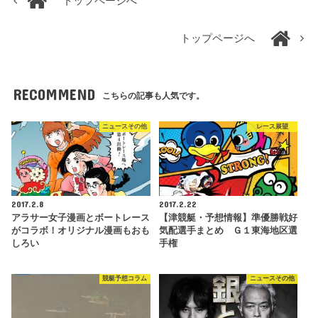
トップページへ
トップページへ
RECOMMEND
こちらの記事も人気です。
ニュースその他
レース展望
2017.2.8
2017.2.22
アラサー女子漫画とボートレース
【津競艇・予想情報】準優勝戦好
がコラボ！オリジナル漫画もおも
気配選手まとめ Ｇ１東海地区選
しろい
手権
競艇予想コラム
ニュースその他