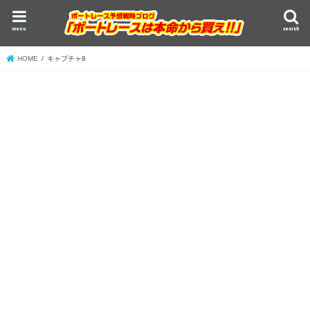
menu
search
HOME
キャプチャ8