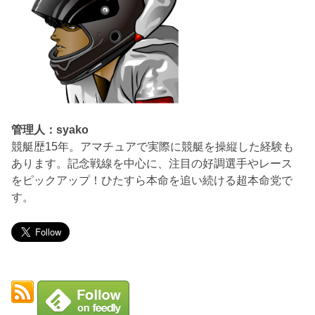
管理人：syako
競艇歴15年。アマチュアで実際に競艇を操縦した経験も
あります。記念戦線を中心に、注目の好調選手やレース
をピックアップ！ひたすら本命を追い続ける超本命党で
す。