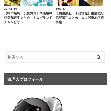
2017.6.24
2017.2.17
【鳴門競艇・予想情報】準優勝戦
【桐生競艇・予想情報】優勝戦好
好気配選手まとめ ＳＧグランド
気配選手まとめ Ｇ１関東地区選
チャンピオン
手権
管理人プロフィール