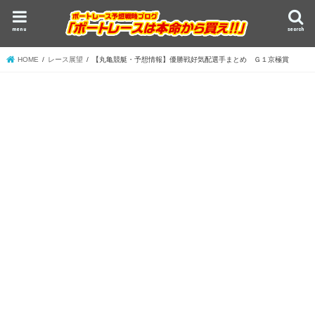
menu
search
HOME
レース展望
【丸亀競艇・予想情報】優勝戦好気配選手まとめ Ｇ１京極賞