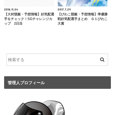
2016.11.24
2017.7.29
【大村競艇・予想情報】好気配選
【びわこ競艇・予想情報】準優勝
手をチェック！SGチャレンジカ
戦好気配選手まとめ Ｇ１びわこ
ップ 2日目
大賞
管理人プロフィール