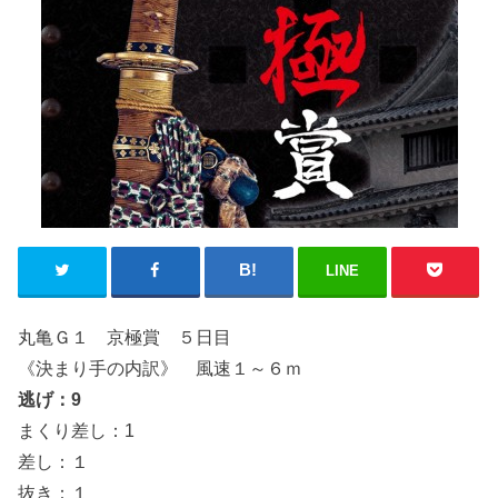
LINE
丸亀Ｇ１ 京極賞 ５日目
《決まり手の内訳》 風速１～６ｍ
逃げ：9
まくり差し：1
差し：１
抜き：１