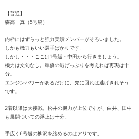
【普通】
森高一真（5号艇）
内枠にはずらっと強力実績メンバーがそろいました。
しかも機力もいい選手ばかりです。
しかし・・・ここは1号艇・中田から行きましょう。
機力は文句なし。準優の逃げっぷりを考えれば再現は十
分。
エンジンパワーがあるだけに、先に回れば逃げきれそう
です。
2着以降は大接戦。松井の機力が上位ですが、白井、田中
も展開ついての浮上は十分。
手広く6号艇の柳沢を絡めるのはアリです。