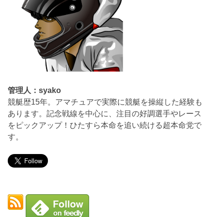
管理人：syako
競艇歴15年。アマチュアで実際に競艇を操縦した経験も
あります。記念戦線を中心に、注目の好調選手やレース
をピックアップ！ひたすら本命を追い続ける超本命党で
す。