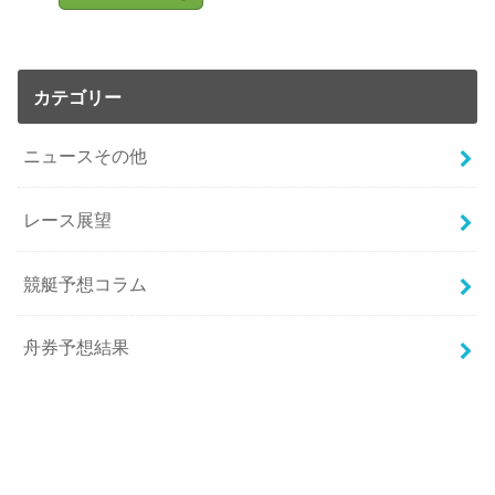
カテゴリー
ニュースその他
レース展望
競艇予想コラム
舟券予想結果