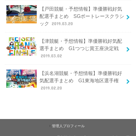
【戸田競艇・予想情報】準優勝戦好気
配選手まとめ SGボートレースクラシ
ック
2019.03.20
【津競艇・予想情報】準優勝戦好気配
選手まとめ G1つつじ賞王座決定戦
2019.03.02
【浜名湖競艇・予想情報】準優勝戦好
気配選手まとめ G1東海地区選手権
2019.02.20
管理人プロフィール