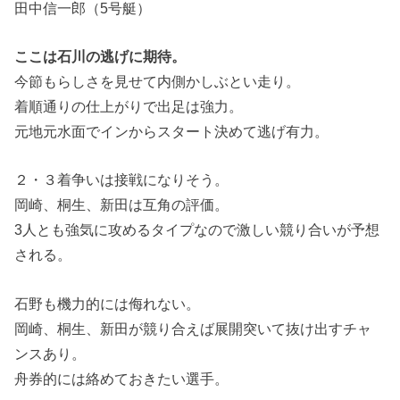
田中信一郎（5号艇）
ここは石川の逃げに期待。
今節もらしさを見せて内側かしぶとい走り。
着順通りの仕上がりで出足は強力。
元地元水面でインからスタート決めて逃げ有力。
２・３着争いは接戦になりそう。
岡崎、桐生、新田は互角の評価。
3人とも強気に攻めるタイプなので激しい競り合いが予想
される。
石野も機力的には侮れない。
岡崎、桐生、新田が競り合えば展開突いて抜け出すチャ
ンスあり。
舟券的には絡めておきたい選手。