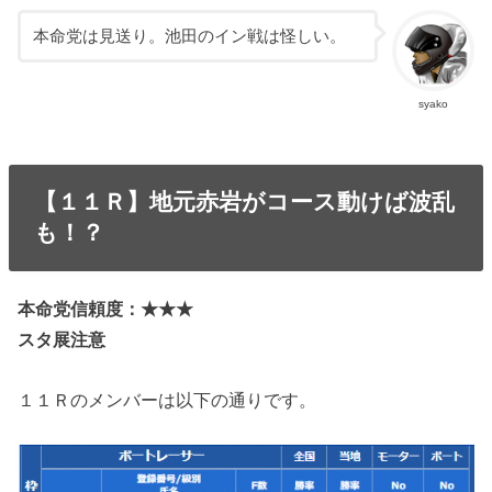
本命党は見送り。池田のイン戦は怪しい。
syako
【１１Ｒ】地元赤岩がコース動けば波乱
も！？
本命党信頼度：★★★
スタ展注意
１１Ｒのメンバーは以下の通りです。