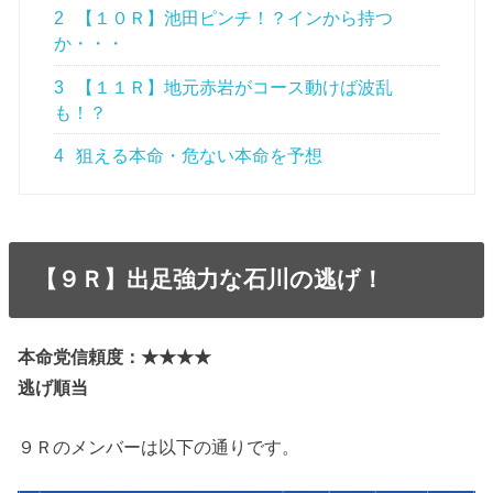
2
【１０Ｒ】池田ピンチ！？インから持つ
か・・・
3
【１１Ｒ】地元赤岩がコース動けば波乱
も！？
4
狙える本命・危ない本命を予想
【９Ｒ】出足強力な石川の逃げ！
本命党信頼度：★★★★
逃げ順当
９Ｒのメンバーは以下の通りです。