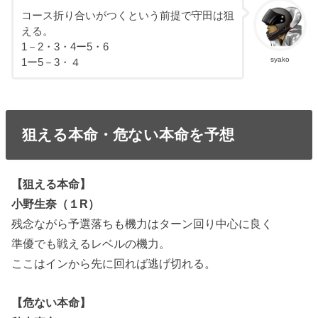
コース折り合いがつくという前提で守田は狙
える。
1－2・3・4ー5・6
syako
1ー5－3・４
狙える本命・危ない本命を予想
【狙える本命】
小野生奈（１
R）
残念ながら予選落ちも機力はターン回り中心に良く
準優でも戦えるレベルの機力。
ここはインから先に回れば逃げ切れる。
【危ない本命】