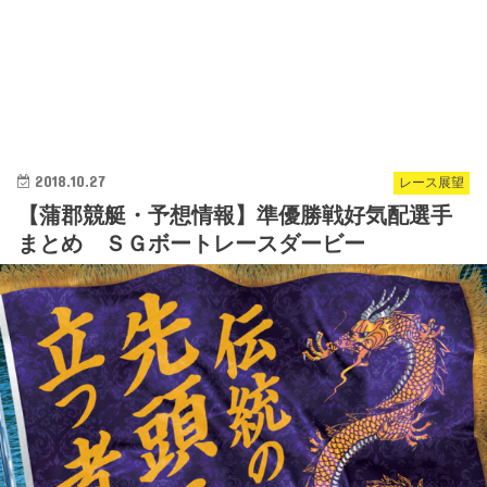
2018.10.27
レース展望
【蒲郡競艇・予想情報】準優勝戦好気配選手
まとめ ＳＧボートレースダービー