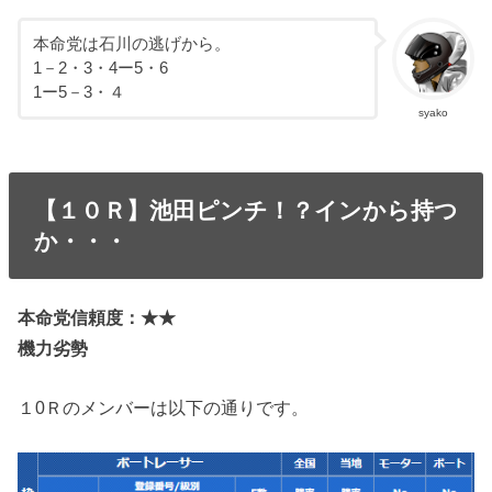
本命党は石川の逃げから。
1－2・3・4ー5・6
1ー5－3・４
syako
【１０Ｒ】池田ピンチ！？インから持つ
か・・・
本命党信頼度：★★
機力劣勢
１0Ｒのメンバーは以下の通りです。