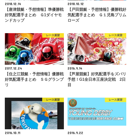
2018.12.14
2018.10.12
【唐津競艇・予想情報】準優勝戦
【戸田競艇・予想情報】優勝戦好
好気配選手まとめ Ｇ1ダイヤモ
気配選手まとめ Ｇ１児島プリム
ンドカップ
ローズ
レース展望
レース展望
2017.12.24
2016.9.14
【住之江競艇・予想情報】優勝戦
【芦屋競艇】好気配選手をズバリ
好気配選手まとめ ＳＧグランプ
予想！G1全日本王座決定戦 2日
リ
目
レース展望
レース展望
2016.10.11
2016.9.22