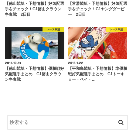
【徳山競艇・予想情報】好気配選
【常滑競艇・予想情報】好気配選
手をチェック！G1徳山クラウン
手をチェック！G1ヤングダービ
争奪戦 2日目
ー 2日目
レース展望
レース展望
2016.10.14
2018.1.22
【徳山競艇・予想情報】優勝戦好
【平和島競艇・予想情報】準優勝
気配選手まとめ G1徳山クラウ
戦好気配選手まとめ G1トーキ
ン争奪戦
ョー・ベイ・…