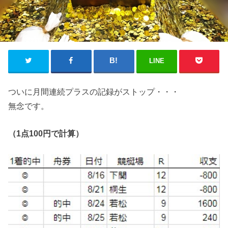
LINE
ついに月間連続プラスの記録がストップ・・・
無念です。
（1点100円で計算）