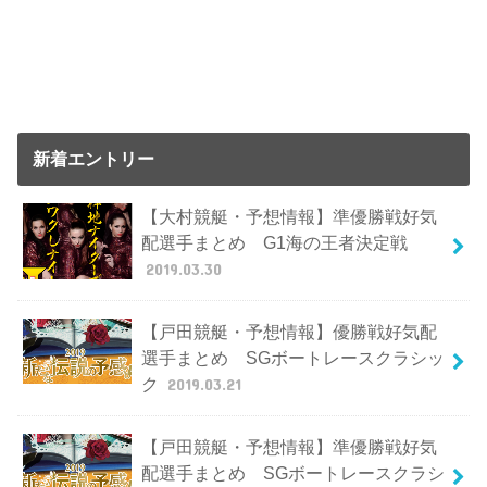
新着エントリー
【大村競艇・予想情報】準優勝戦好気
配選手まとめ G1海の王者決定戦
2019.03.30
【戸田競艇・予想情報】優勝戦好気配
選手まとめ SGボートレースクラシッ
ク
2019.03.21
【戸田競艇・予想情報】準優勝戦好気
配選手まとめ SGボートレースクラシ