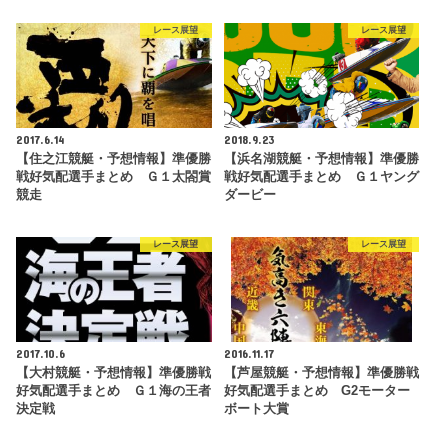
レース展望
レース展望
2017.6.14
2018.9.23
【住之江競艇・予想情報】準優勝
【浜名湖競艇・予想情報】準優勝
戦好気配選手まとめ Ｇ１太閤賞
戦好気配選手まとめ Ｇ１ヤング
競走
ダービー
レース展望
レース展望
2017.10.6
2016.11.17
【大村競艇・予想情報】準優勝戦
【芦屋競艇・予想情報】準優勝戦
好気配選手まとめ Ｇ１海の王者
好気配選手まとめ G2モーター
決定戦
ボート大賞