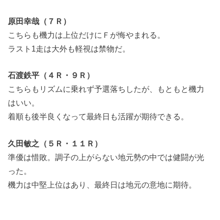
原田幸哉（７Ｒ）
こちらも機力は上位だけにＦが悔やまれる。
ラスト1走は大外も軽視は禁物だ。
石渡鉄平（４Ｒ・９Ｒ）
こちらもリズムに乗れず予選落ちしたが、もともと機力
はいい。
着順も後半良くなって最終日も活躍が期待できる。
久田敏之（５Ｒ・１１Ｒ）
準優は惜敗。調子の上がらない地元勢の中では健闘が光
った。
機力は中堅上位はあり、最終日は地元の意地に期待。