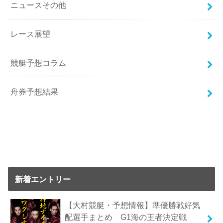
ニュースその他
レース展望
競艇予想コラム
舟券予想結果
新着エントリー
【大村競艇・予想情報】準優勝戦好気
配選手まとめ G1海の王者決定戦