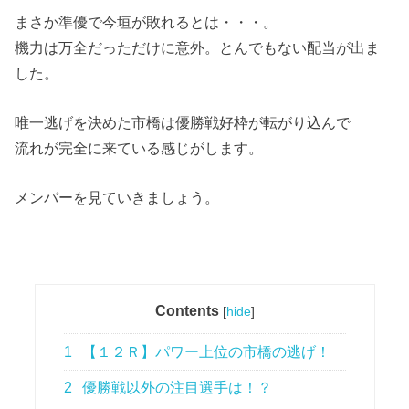
まさか準優で今垣が敗れるとは・・・。
機力は万全だっただけに意外。とんでもない配当が出ま
した。
唯一逃げを決めた市橋は優勝戦好枠が転がり込んで
流れが完全に来ている感じがします。
メンバーを見ていきましょう。
Contents
[
hide
]
1
【１２Ｒ】パワー上位の市橋の逃げ！
2
優勝戦以外の注目選手は！？