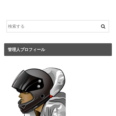
管理人プロフィール