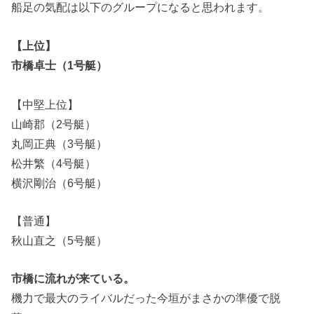
船足の気配は以下のグループになると思われます。
【上位】
市橋卓士（1号艇）
【中堅上位】
山崎郡（2号艇）
丸岡正典（3号艇）
松井繁（4号艇）
横沢剛治（6号艇）
【普通】
秋山直之（5号艇）
市橋に流れが来ている。
機力で最大のライバルだった今垣がまさかの準優で脱