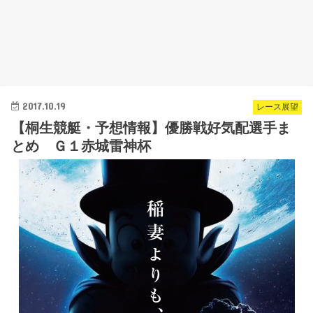
2017.10.19
レース展望
【桐生競艇・予想情報】優勝戦好気配選手ま
とめ Ｇ１赤城雷神杯