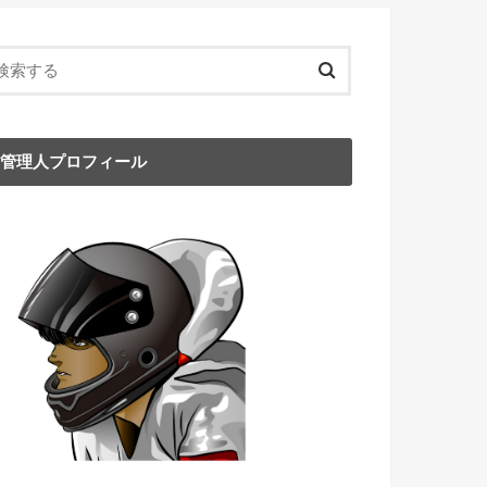
管理人プロフィール