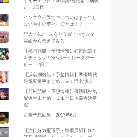
手をチェック！G1高松宮記念特別競
走 2日目
イン本命舟券でついついはまってし
まいやすい落とし穴とは！？
記念で6コースをどう買うべきか？
実績から考えてみる
【福岡競艇・予想情報】好気配選手
をチェック！SGボートレースダー
ビー 2日目
【浜名湖競艇・予想情報】準優勝戦
好気配選手まとめ Ｇ１浜名湖賞
【若松競艇・予想情報】優勝戦好気
配選手まとめ Ｇ１全日本覇者決定
戦
舟券予想結果 2017年6月
【注目好気配選手・準優展望】G2