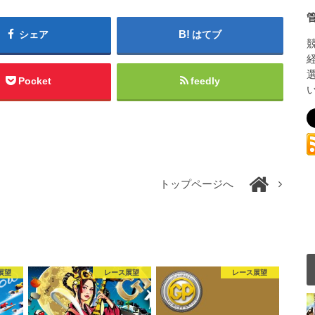
管
シェア
はてブ
Pocket
feedly
トップページへ
展望
レース展望
レース展望