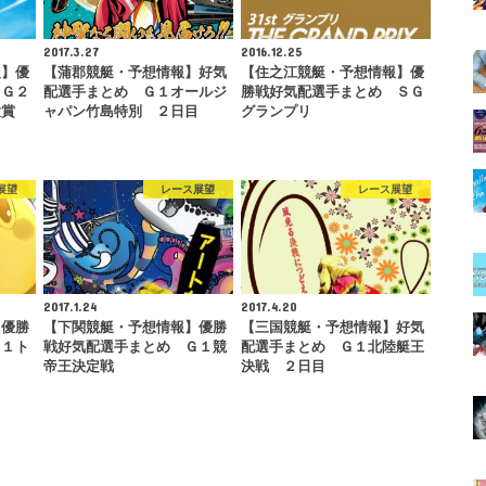
2017.3.27
2016.12.25
報】優
【蒲郡競艇・予想情報】好気
【住之江競艇・予想情報】優
 Ｇ２
配選手まとめ Ｇ１オールジ
勝戦好気配選手まとめ ＳＧ
大賞
ャパン竹島特別 ２日目
グランプリ
展望
レース展望
レース展望
2017.1.24
2017.4.20
】優勝
【下関競艇・予想情報】優勝
【三国競艇・予想情報】好気
Ｇ１ト
戦好気配選手まとめ Ｇ１競
配選手まとめ Ｇ１北陸艇王
帝王決定戦
決戦 ２日目