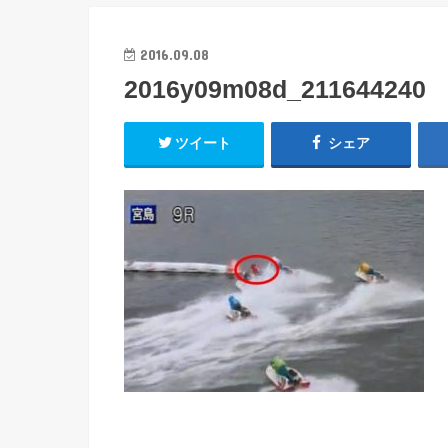
2016.09.08
2016y09m08d_211644240
ツイート
シェア