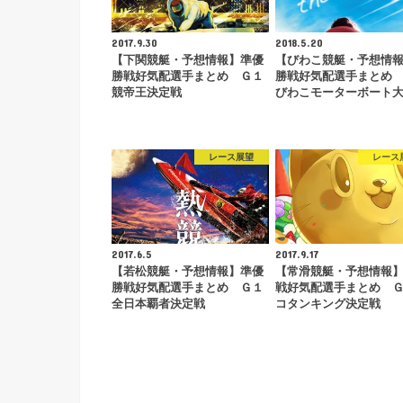
2017.9.30
2018.5.20
【下関競艇・予想情報】準優
【びわこ競艇・予想情
勝戦好気配選手まとめ Ｇ１
勝戦好気配選手まとめ
競帝王決定戦
びわこモーターボート
レース展望
レース
2017.6.5
2017.9.17
【若松競艇・予想情報】準優
【常滑競艇・予想情報
勝戦好気配選手まとめ Ｇ１
戦好気配選手まとめ 
全日本覇者決定戦
コタンキング決定戦