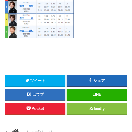
ツイート
シェア
はてブ
LINE
Pocket
feedly