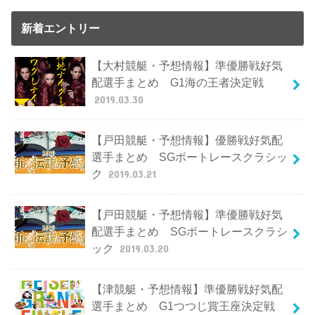
新着エントリー
【大村競艇・予想情報】準優勝戦好気
配選手まとめ G1海の王者決定戦
2019.03.30
【戸田競艇・予想情報】優勝戦好気配
選手まとめ SGボートレースクラシッ
ク
2019.03.21
【戸田競艇・予想情報】準優勝戦好気
配選手まとめ SGボートレースクラシ
ック
2019.03.20
【津競艇・予想情報】準優勝戦好気配
選手まとめ G1つつじ賞王座決定戦