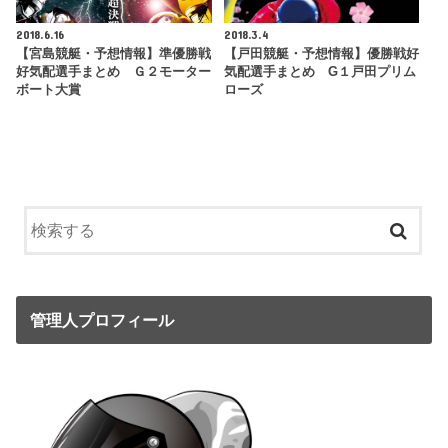
2018.6.16
2018.3.4
【宮島競艇・予想情報】準優勝戦
【戸田競艇・予想情報】優勝戦好
好気配選手まとめ Ｇ２モーター
気配選手まとめ G１戸田プリム
ボート大賞
ローズ
管理人プロフィール