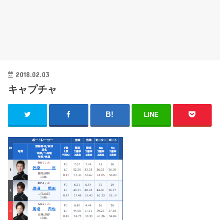
2018.02.03
キャプチャ
LINE