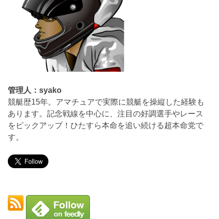
管理人：syako
競艇歴15年。アマチュアで実際に競艇を操縦した経験も
あります。記念戦線を中心に、注目の好調選手やレース
をピックアップ！ひたすら本命を追い続ける超本命党で
す。