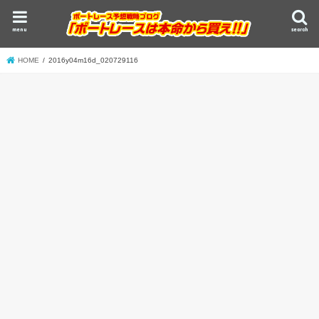
menu
search
HOME
2016y04m16d_020729116