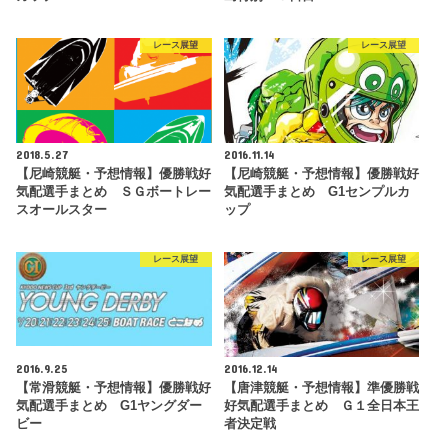
レース展望
レース展望
2018.5.27
2016.11.14
【尼崎競艇・予想情報】優勝戦好
【尼崎競艇・予想情報】優勝戦好
気配選手まとめ ＳＧボートレー
気配選手まとめ G1センプルカ
スオールスター
ップ
レース展望
レース展望
2016.9.25
2016.12.14
【常滑競艇・予想情報】優勝戦好
【唐津競艇・予想情報】準優勝戦
気配選手まとめ G1ヤングダー
好気配選手まとめ Ｇ１全日本王
ビー
者決定戦