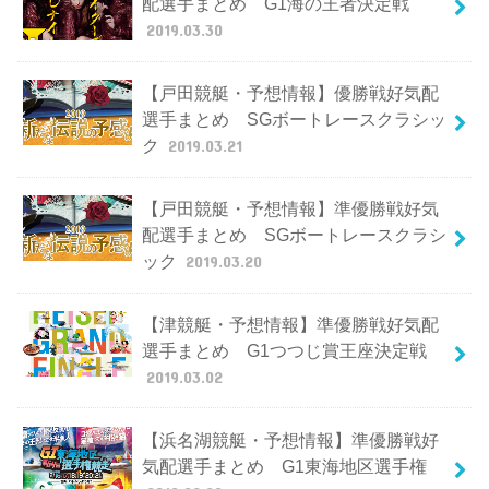
配選手まとめ G1海の王者決定戦
2019.03.30
【戸田競艇・予想情報】優勝戦好気配
選手まとめ SGボートレースクラシッ
ク
2019.03.21
【戸田競艇・予想情報】準優勝戦好気
配選手まとめ SGボートレースクラシ
ック
2019.03.20
【津競艇・予想情報】準優勝戦好気配
選手まとめ G1つつじ賞王座決定戦
2019.03.02
【浜名湖競艇・予想情報】準優勝戦好
気配選手まとめ G1東海地区選手権