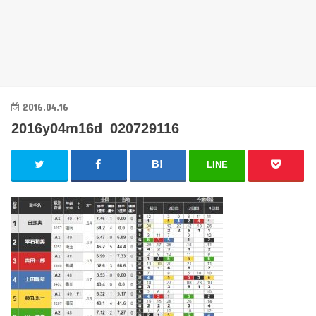
2016.04.16
2016y04m16d_020729116
LINE